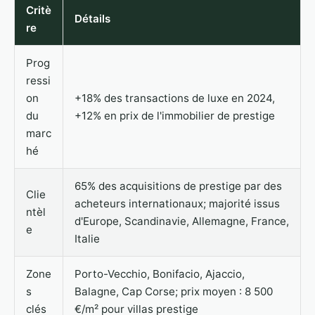
Critè
Détails
re
Prog
ressi
on
+18% des transactions de luxe en 2024,
du
+12% en prix de l'immobilier de prestige
marc
hé
65% des acquisitions de prestige par des
Clie
acheteurs internationaux; majorité issus
ntèl
d'Europe, Scandinavie, Allemagne, France,
e
Italie
Zone
Porto-Vecchio, Bonifacio, Ajaccio,
s
Balagne, Cap Corse; prix moyen : 8 500
clés
€/m² pour villas prestige