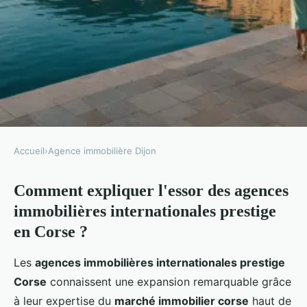
Accueil
›
Agence immobilière Dijon
AGENCE IMMOBILIÈRE DIJON
Comment expliquer l'essor des agences
Comment les réseaux
immobilières internationales prestige
internationaux du prestige se
en Corse ?
sont implantés sur le marché
corse
Les
agences immobilières internationales prestige
Corse
connaissent une expansion remarquable grâce
Louis
•
30/06/2026
•
16 min de lecture
à leur expertise du
marché immobilier corse
haut de